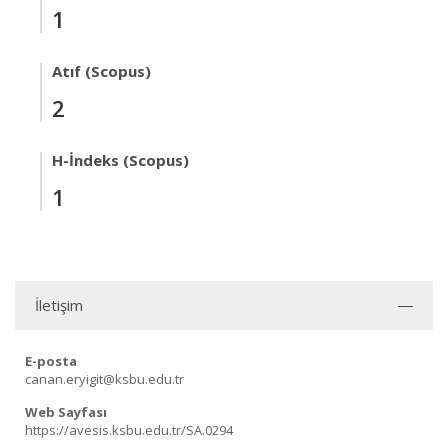
1
Atıf (Scopus)
2
H-İndeks (Scopus)
1
İletişim
E-posta
canan.eryigit@ksbu.edu.tr
Web Sayfası
https://avesis.ksbu.edu.tr/SA.0294