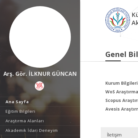
Kü
A
Genel Bil
Arş. Gör. İLKNUR GÜNCAN
Kurum Bilgileri
WoS Araştırma 
Scopus Araştır
Ana Sayfa
Avesis Araştır
Eğitim Bilgileri
Araştırma Alanları
Akademik İdari Deneyim
İletişim