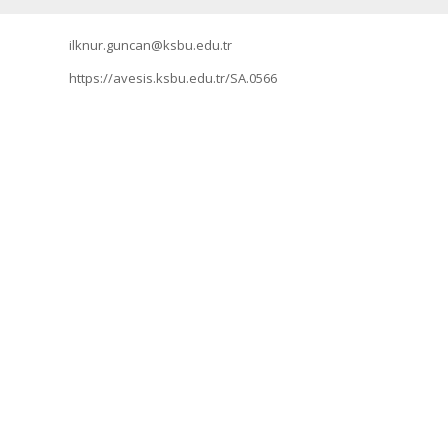
ilknur.guncan@ksbu.edu.tr
https://avesis.ksbu.edu.tr/SA.0566