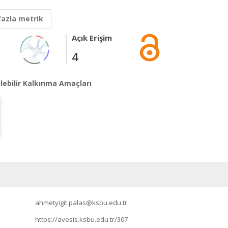
fazla metrik
Açık Erişim
4
lebilir Kalkınma Amaçları
ahmetyigit.palas@ksbu.edu.tr
https://avesis.ksbu.edu.tr/307