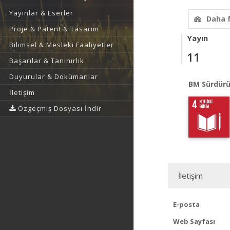
Yayınlar & Eserler
Daha 
Proje & Patent & Tasarım
Yayın
Bilimsel & Mesleki Faaliyetler
11
Başarılar & Tanınırlık
Duyurular & Dokümanlar
BM Sürdürü
İletişim
Özgeçmiş Dosyası İndir
İletişim
E-posta
Web Sayfası