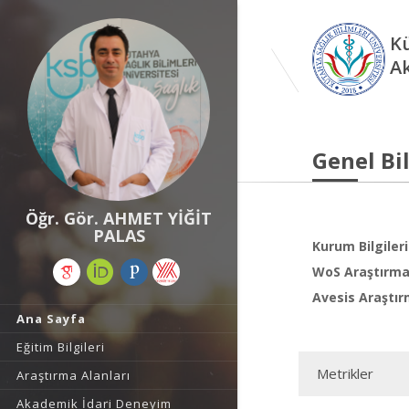
Kü
A
Genel Bil
Öğr. Gör. AHMET YİĞİT
PALAS
Kurum Bilgileri
WoS Araştırma 
Avesis Araştır
Ana Sayfa
Eğitim Bilgileri
Metrikler
Araştırma Alanları
Akademik İdari Deneyim