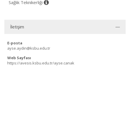
Sağlık Teknikerliği
İletişim
E-posta
ayse.aydin@ksbu.edu.tr
Web Sayfası
https://avesis.ksbu.edu.tr/ayse.canak