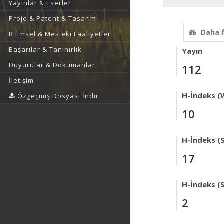
Yayınlar & Eserler
Proje & Patent & Tasarım
Daha 
Bilimsel & Mesleki Faaliyetler
Başarılar & Tanınırlık
Yayın
Duyurular & Dokümanlar
112
İletişim
H-İndeks (
Özgeçmiş Dosyası İndir
10
H-İndeks (
17
H-İndeks (
2