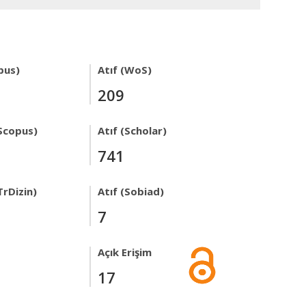
pus)
Atıf (WoS)
209
Scopus)
Atıf (Scholar)
741
TrDizin)
Atıf (Sobiad)
7
Açık Erişim
17