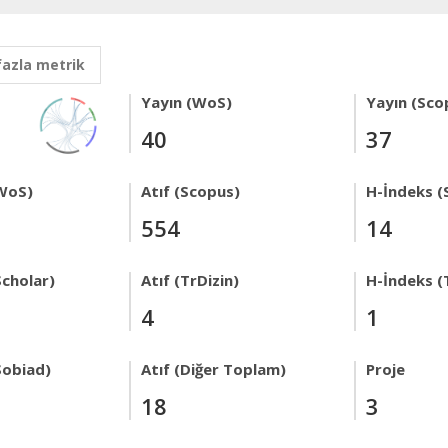
fazla metrik
Yayın (WoS)
Yayın (Sco
40
37
WoS)
Atıf (Scopus)
H-İndeks (
554
14
Scholar)
Atıf (TrDizin)
H-İndeks (
4
1
Sobiad)
Atıf (Diğer Toplam)
Proje
18
3