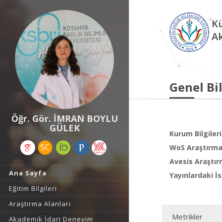
Kü
A
Genel Bil
Öğr. Gör. İMRAN BOYLU
GÜLEK
Kurum Bilgileri
WoS Araştırma 
Avesis Araştır
Ana Sayfa
Yayınlardaki İs
Eğitim Bilgileri
Araştırma Alanları
Metrikler
Akademik İdari Deneyim