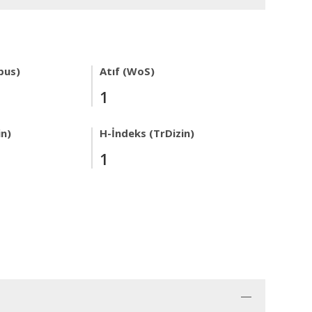
pus)
Atıf (WoS)
1
in)
H-İndeks (TrDizin)
1