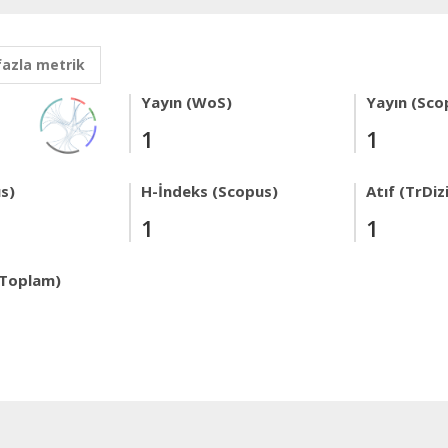
fazla metrik
Yayın (WoS)
Yayın (Sco
1
1
s)
H-İndeks (Scopus)
Atıf (TrDiz
1
1
 Toplam)