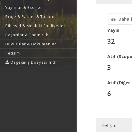
Yayınlar & Eserler
Proje & Patent & Tasarım
Daha 
Bilimsel & Mesleki Faaliyetler
Yayın
Başarılar & Tanınırlık
32
Duyurular & Dokümanlar
İletişim
Atıf (Scopu
Özgeçmiş Dosyası İndir
3
Atıf (Diğer
6
İletişim