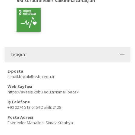
BM Sürdürülebilir Kalkınma Amaçları
İletişim
E-posta
ismail.bacak@ksbu.edu.tr
Web Sayfası
https://avesis.ksbu.edu.tr/ismail.bacak
İş Telefonu
+90 0274 513 6464
Dahili: 2128
Posta Adresi
Esenevler Mahallesi Simav Kütahya