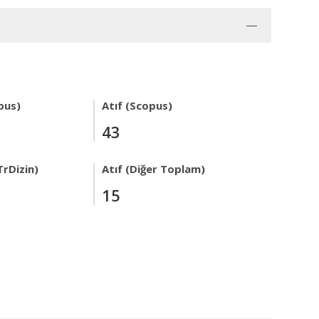
pus)
Atıf (Scopus)
43
TrDizin)
Atıf (Diğer Toplam)
15