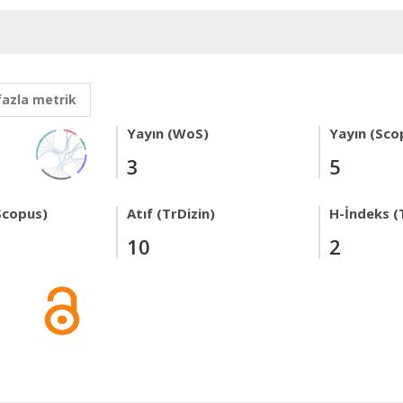
fazla metrik
Yayın (WoS)
Yayın (Sco
3
5
Scopus)
Atıf (TrDizin)
H-İndeks (
10
2