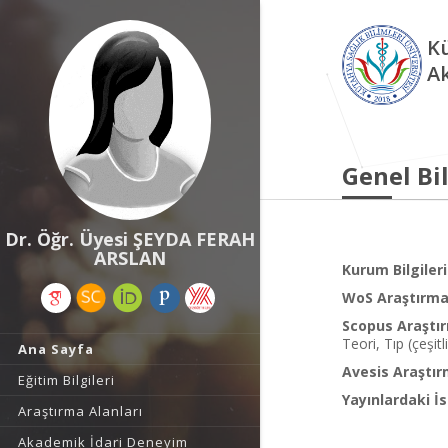
Kü
A
Genel Bil
Dr. Öğr. Üyesi ŞEYDA FERAH
ARSLAN
Kurum Bilgileri
WoS Araştırma 
Scopus Araştır
Teori, Tıp (çeşitl
Ana Sayfa
Avesis Araştır
Eğitim Bilgileri
Yayınlardaki İs
Araştırma Alanları
Akademik İdari Deneyim