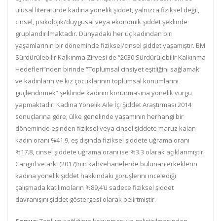
ulusal literatürde kadına yönelik şiddet, yalnızca fiziksel değil,
cinsel, psikolojik/duygusal veya ekonomik şiddet şeklinde
gruplandırılmaktadır. Dünyadaki her üç kadından biri
yaşamlarının bir döneminde fiziksel/cinsel şiddet yaşamıştır. BM
Sürdürülebilir Kalkınma Zirvesi de “2030 Sürdürülebilir Kalkınma
Hedefleri”nden birinde “Toplumsal cinsiyet eşitliğini sağlamak
ve kadınların ve kız çocuklarının toplumsal konumlarını
güçlendirmek” şeklinde kadının korunmasına yönelik vurgu
yapmaktadır. Kadına Yönelik Aile İçi Şiddet Araştırması 2014
sonuçlarına göre; ülke genelinde yaşamının herhangi bir
döneminde eşinden fiziksel veya cinsel şiddete maruz kalan
kadın oranı %41.9, eş dışında fiziksel şiddete uğrama oranı
%17.8, cinsel şiddete uğrama oranı ise %3.3 olarak açıklanmıştır.
Cangöl ve ark. (2017)’nın kahvehanelerde bulunan erkeklerin
kadına yönelik şiddet hakkındaki görüşlerini incelediği
çalışmada katılımcıların %89,4’ü sadece fiziksel şiddet
davranışını şiddet göstergesi olarak belirtmiştir.