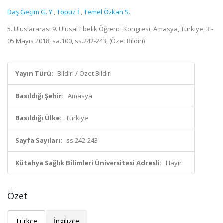
Daş Geçim G. Y.
,
Topuz İ.
,
Temel Özkan S.
5. Uluslararası 9. Ulusal Ebelik Öğrenci Kongresi, Amasya, Türkiye, 3 -
05 Mayıs 2018, sa.100, ss.242-243, (Özet Bildiri)
Yayın Türü:
Bildiri / Özet Bildiri
Basıldığı Şehir:
Amasya
Basıldığı Ülke:
Türkiye
Sayfa Sayıları:
ss.242-243
Kütahya Sağlık Bilimleri Üniversitesi Adresli:
Hayır
Özet
Türkçe
İngilizce