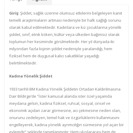
Giriş:
Şiddet, sağlık üzerine olumsuz etkilerini belgeleyen kanıt
temelli araştırmaların artması nedeniyle bir halk sağlığı sorunu
olarak kabul edilmektedir. Kadınlara ve kız çocuklarına yönelik
şiddet, sınıf, etnik köken, kültür veya ülkeden bağımsız olarak
toplumun her kesiminde görülmektedir. Her yıl dünyada iki
milyondan fazla kişinin şiddet nedeniyle yaralandığı, hem
fiziksel hem de duygusal kalıcı sakatlıklar yaşadığı
belirtilmektedir.
Kadına Yönelik Şiddet
1933 tarihli BM Kadına Yönelik Şiddetin Ortadan Kaldırılmasına
Dair Bildirge’de “İster kamusal alanda ister özel yaşamda
meydana gelsin, kadına fiziksel, ruhsal, sosyal, cinsel ve
ekonomik açıdan zarar görmesine, acı çekmesine neden olan,
onurunu zedeleyen, temel hak ve özgürlüklerini kullanmasını
engelleyerek, kadına yönelik ayrımcılığın sürmesine yol açan bir
eylemdir” şeklinde tanımlanmıştır. Hem uluslararası hem de