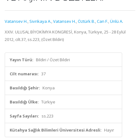
Vatansev H.
,
Sivrikaya A.
,
Vatansev H.
,
Öztürk B.
,
Can F.
,
Ünlü A.
XXIV. ULUSAL BİYOKİMYA KONGRESİ, Konya, Türkiye, 25 - 28 Eylül
2012, cilt.37, ss.223, (Özet Bildiri)
Yayın Türü:
Bildiri / Özet Bildiri
Cilt numarası:
37
Basıldığı Şehir:
Konya
Basıldığı Ülke:
Türkiye
Sayfa Sayıları:
ss.223
Kütahya Sağlık Bilimleri Üniversitesi Adresli:
Hayır