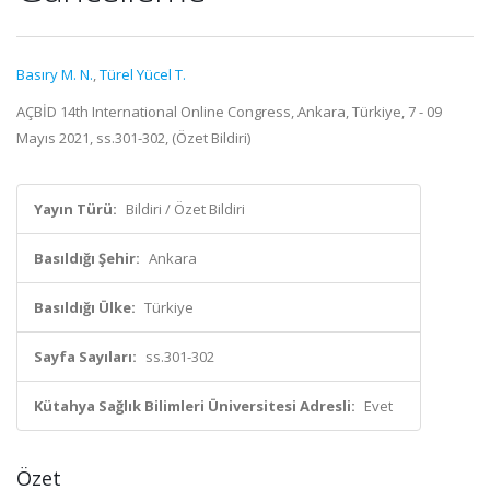
Basıry M. N.
,
Türel Yücel T.
AÇBİD 14th International Online Congress, Ankara, Türkiye, 7 - 09
Mayıs 2021, ss.301-302, (Özet Bildiri)
Yayın Türü:
Bildiri / Özet Bildiri
Basıldığı Şehir:
Ankara
Basıldığı Ülke:
Türkiye
Sayfa Sayıları:
ss.301-302
Kütahya Sağlık Bilimleri Üniversitesi Adresli:
Evet
Özet