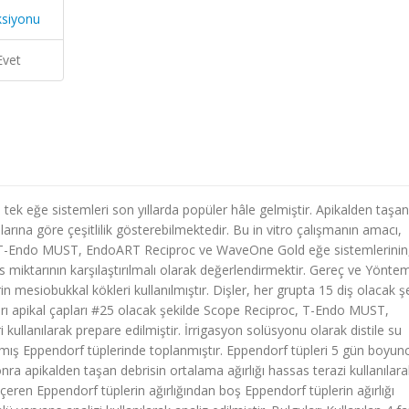
ksiyonu
Evet
ek eğe sistemleri son yıllarda popüler hâle gelmiştir. Apikalden taşan
larına göre çeşitlilik gösterebilmektedir. Bu in vitro çalışmanın amacı,
c, T-Endo MUST, EndoART Reciproc ve WaveOne Gold eğe sistemlerinin
 miktarının karşılaştırılmalı olarak değerlendirmektir. Gereç ve Yöntem
 mesiobukkal kökleri kullanılmıştır. Dişler, her grupta 15 diş olacak ş
lları apikal çapları #25 olacak şekilde Scope Reciproc, T-Endo MUST,
lanılarak prepare edilmiştir. İrrigasyon solüsyonu olarak distile su
tılmış Eppendorf tüplerinde toplanmıştır. Eppendorf tüpleri 5 gün boyun
ra apikalden taşan debrisin ortalama ağırlığı hassas terazi kullanılara
içeren Eppendorf tüplerin ağırlığından boş Eppendorf tüplerin ağırlığı