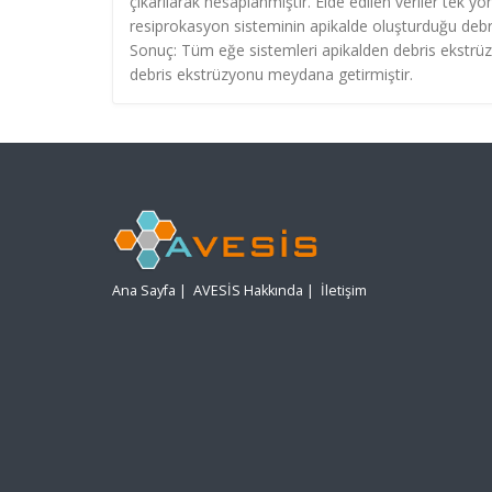
çıkarılarak hesaplanmıştır. Elde edilen veriler tek yönl
resiprokasyon sisteminin apikalde oluşturduğu debris
Sonuç: Tüm eğe sistemleri apikalden debris ekstrü
debris ekstrüzyonu meydana getirmiştir.
Ana Sayfa
|
AVESİS Hakkında
|
İletişim