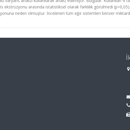
ü varyans analizi kullanılarak analiz edilmiştir. Bulgular: Kullanılan 4 far
 ekstrüzyonu arasında istatistiksel olarak farklılık görülmedi (p>0,05)
zyonuna neden olmuştur. İncelenen tüm eğe sistemleri benzer miktar
İ