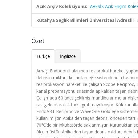
Açık Arşiv Koleksiyonu:
AVESİS Açık Erişim Kole
Kütahya Sağlık Bilimleri Üniversitesi Adresli:
Özet
Türkçe
İngilizce
Amaç: Endodonti alanında resiprokal hareket yapan t
debrisin miktarı, kullanılan eğe sistemlerinin tasarım
resiprokasyon hareketi ile çalışan Scope Recipro
kanal preparasyonu sırasında apikalden taşan debris
Çalışmada 60 adet çekilmiş mandibular molar dişlerin
rastgele olarak 4 farklı gruba ayrılmıştır. Kök kana
EndoART Reciproc ve WaveOne Gold eğe sistemleri kul
kullanılmıştır. Apikalden taşan debris, önceden tar
70°C’de bir inkübatörde saklanmıştır. Kuruduktan son
ölçülmüştür. Apikalden taşan debris miktarı, debris 