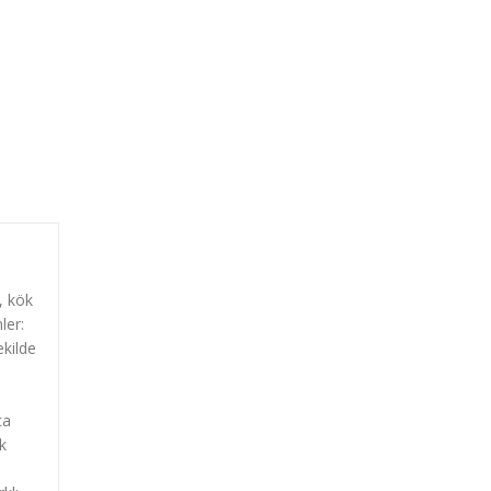
, kök
ler:
ekilde
ca
k