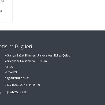
klı
.
da
letişim Bilgileri
Kütahya Sağlık Bilimleri Üniversitesi Evliya Çelebi
Yerleşkesi Tavşanlı Yolu 10. km
43100
KÜTAHYA
bilgi@ksbu.edu.tr
0 (274) 260 00 43-44-45-46
0 (274) 265 22 85