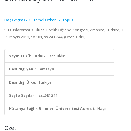
Daş Geçim G. Y.
,
Temel Özkan S.
,
Topuz İ.
5. Uluslararası 9. Ulusal Ebelik Öğrenci Kongresi, Amasya, Türkiye, 3 -
05 Mayıs 2018, sa.101, ss.243-244, (Özet Bildiri)
Yayın Türü:
Bildiri / Özet Bildiri
Basıldığı Şehir:
Amasya
Basıldığı Ülke:
Türkiye
Sayfa Sayıları:
ss.243-244
Kütahya Sağlık Bilimleri Üniversitesi Adresli:
Hayır
Özet