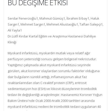
BU DEĞİŞİME ETKİSİ
Serdar Fenercioğlu
1
, Mahmut Gümüş
1
, İbrahim Erbay
1
, Haluk
Sargın
1
, Mehmet Sargın
1
, Mehmet Aliustaoğlu
1
, Taflan Salepçi
1
,
Ali Yayla
1
Dr.Lütfi Kırdar Kartal Eğitim ve Araştırma Hastanesi Dahiliye
Kliniği
Myokard infarktüsü, myokardın mutlak veya relatif ağır
perfüzyon yetersizliği sonucu gelişen bölgesel nekrozudur.
Yaptığımız çalışmada akut myokard infarktüsü seyrinde
görülen, akut koroner olaylardan sorumlu faktörler olduğuna
dair bulguların sürekli arttığı, inflamasyonun akut faz
reaktanlarından olan C-reaktif protein (CRP), eritrosit
sedimentasyon hızı (ESH) ve lökosit düzeylerinin trombolitik
tedavi ile değişkenliği araştırılmıştır. Hastanemiz Koroner Yoğun
Bakım Ünitesi'nde Ocak 2000-Aralık 2000 tarihleri arasında
myokard infarktüsü nedeni ile trombolitik tedavi uygulanan 40