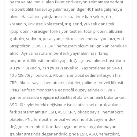
hasta ve AMİ tanısı alan fakat endikasyonu olmaması nedeni
ile trombolitik tedavi uygulanmayan diğer 40 hasta çalışmaya
alındı. Hastaların yatışlarının ilk saatinde kan şekeri, üre,
kreatinin, ürik asit, kolesterol, trigliserid, yüksek dansiteli
lipoprotein, karaciğer fonksiyon testleri, total protein, albumin,
globulin, sodyum, potasyum, eritrosit sedimentasyon hızı, Anti-
Streptolizin O (ASO), CRP, hemogram ölçümleri için kan örnekleri
alındı. Ayrıca hastaların periferik yaymaları hazırlanıp
boyanarak lökosit formülü yapıldı. Çalışmaya alınan hastaların
9'u (%11.3) kadın, 71 'i (%88.7) erkek idi. Yaş ortalamaları 54.4 ±
10.5 (28-70) yıl bulundu. Albumin, eritrosit sedimentasyon hızı,
CRP, lökosit sayısı, hematokrit, platelet, polimorf nüveli lökosit
(PNL), lenfosit, monosit ve eozinofil düzeylerindeki 1. ve 7.
günler arasında değişim istatistiksel olarak anlamlı bulunurken,
ASO düzeylerindeki değişimde ise istatistiksel olarak anlamlı
fark saptanmamıştır. ESH, ASO, CRP, lökosit sayısı, hematokrit,
platelet, PNL, lenfosit, monosit ve eozinofil düzeylerindeki
değişimler trombolitik tedavi uygulanan ve uygulanmayan
gruplar arasında değerlendirildiğinde ESH, ASO, hematokrit,