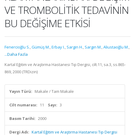
VE TROMBOLİTİK TEDAVİNİN
BU DEĞİŞİME ETKİSİ
Fenercioğlu S.
,
Gümüş M.
,
Erbay I.
,
Sargin H.
,
Sargın M.
,
Aliustaoğlu M.
,
...Daha Fazla
Kartal Eğitim ve Araştırma Hastanesi Tıp Dergisi, cilt.11, sa.3, ss.865-
869, 2000 (TRDizin)
Yayın Türü:
Makale / Tam Makale
Cilt numarası:
11
Sayı:
3
Basım Tarihi:
2000
Dergi Adı:
Kartal Eğitim ve Araştırma Hastanesi Tıp Dergisi