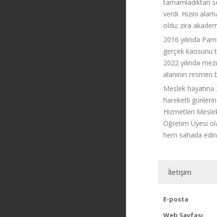
tamamladıktan sonr
verdi. Hızını ala
oldu; zira akademi
2016 yılında Pamu
gerçek kaosunu te
2022 yılında mezu
alanının resmen bi
Meslek hayatına 2
hareketli günleri
Hizmetleri Meslek
Öğretim Üyesi ola
hem sahada edind
İletişim
E-posta
Web Sayfası