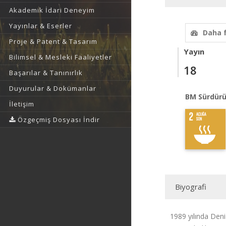
Akademik İdari Deneyim
Yayınlar & Eserler
Daha 
Proje & Patent & Tasarım
Yayın
Bilimsel & Mesleki Faaliyetler
18
Başarılar & Tanınırlık
Duyurular & Dokümanlar
BM Sürdürü
İletişim
Özgeçmiş Dosyası İndir
Biyografi
1989 yılında Deni