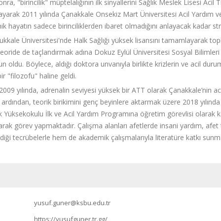
a, "birincilik" müptelalığının ilk sinyallerini Sağlık Meslek Lisesi Acil 
mayarak 2011 yılında Çanakkale Onsekiz Mart Üniversitesi Acil Yardım
k hayatın sadece birinciliklerden ibaret olmadığını anlayacak kadar strat
kkale Üniversitesi'nde Halk Sağlığı yüksek lisansını tamamlayarak top
oride de taçlandırmak adına Dokuz Eylül Üniversitesi Sosyal Bilimler
n oldu. Böylece, aldığı doktora unvanıyla birlikte krizlerin ve acil du
r "filozofu" haline geldi.
009 yılında, adrenalin seviyesi yüksek bir ATT olarak Çanakkale’nin aci
n ardından, teorik birikimini genç beyinlere aktarmak üzere 2018 yılında 
 Yüksekokulu İlk ve Acil Yardım Programına öğretim görevlisi olarak ka
rak görev yapmaktadır. Çalışma alanları afetlerde insani yardım, afet t
iği tecrübelerle hem de akademik çalışmalarıyla literatüre katkı su
yusuf.guner@ksbu.edu.tr
https://yusufguner.tr.gg/