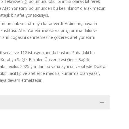
Tıp Teknisyenliği bölümünü okul birincisi olarak bitirerek
 ve Afet Yönetimi bölümünden bu kez "ikinci" olarak mezun
ejik bir afet yöneticisiydi.
lumun nabzını tutmaya karar verdi. Ardından, hayatın
i Enstitüsü Afet Yönetimi doktora programına daldı ve
rumların doğasını derinlemesine çözerek afet yönetimi
l servis ve 112 istasyonlarında başladı. Sahadaki bu
Kütahya Sağlık Bilimleri Üniversitesi Gediz Sağlık
bul edildi. 2025 yılından bu yana aynı üniversitede Doktor
ıbbı, acil tıp ve afetlerde medikal kurtarma olan yazar,
nmaya devam etmektedir.