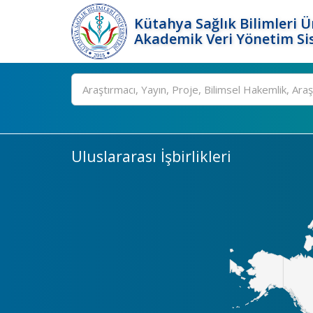
Kütahya Sağlık Bilimleri Ü
Akademik Veri Yönetim Si
Ara
Uluslararası İşbirlikleri