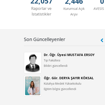
22,057
2,446
0
Raporlar ve
Kurumsal Açık
AVESİS 
İstatistikler
Arşiv
Son Güncelleyenler
omunda Diyet Yaklaşımlarının Hormonlar Üzerindeki Etkisi
N
Dr. Öğr. Üyesi MUSTAFA ERSOY
Tıp Fakültesi
Bildiri güncellendi
alışmalar, Fatih HATİPOĞLU, Editör, All Sciences Academy, Konya, ss.50-72, 2026
s for Turkish Vehicle License Plate Recognition and Determi
AHRAMAN
Öğr. Gör. DERYA ŞAYIR KÖKSAL
Kütahya Meslek Yüksekokulu
ek Yüksekokulu
Eğitim bilgisi güncellendi
ns
, 2026 (Hakemli Dergi)