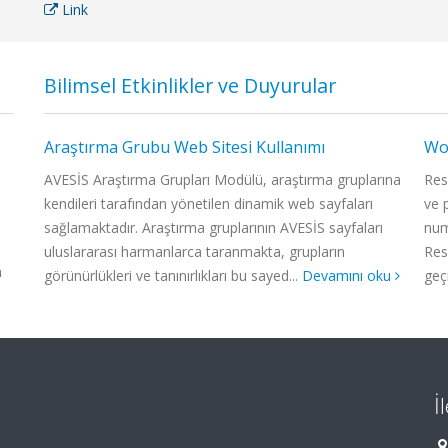
Link
Bilimsel Etkinlikler ve Duyurular
nmesi
Araştırma Grubu Web Sitesi Kullanımı
WoS
le,
AVESİS Araştırma Grupları Modülü, araştırma gruplarına
Res
kendileri tarafından yönetilen dinamik web sayfaları
ve 
n
sağlamaktadır. Araştırma gruplarının AVESİS sayfaları
num
yinin
uluslararası harmanlarca taranmakta, grupların
Res
m
görünürlükleri ve tanınırlıkları bu sayed...
Devamını oku
geç
İ