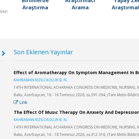
Birimlerde
Araştırmacı
Yapay Ze
Araştırma
Arama
Araştırmal
Veri
Son Eklenen Yayınlar
Arş. Gör. REFİA BEYZA KALKINÇ
Effect of Aromatherapy On Symptom Management In B
Dr. Ö
Diş Hekimliği Fakültesi
KAHRAMAN KIZILCAOLUK B. N.
Sağlık B
Kitapta bölüm eklendi
Makale 
14TH INTERNATIONAL ACHARAKA CONGRESS ON MEDICINE, NURSING, M
Baku, Azerbaycan, 16 - 18 Temmuz 2026, ss.391-394, (Tam Metin Bildiri)
nation
Link
Dr. Öğr. Üyesi MERVE YATMAZOĞLU ÇETİN
Doç. 
Tıp Fakültesi
Tıp Fakü
The Effect Of Musıc Therapy On Anxıety And Depressıon
Makale eklendi
Proje g
KAHRAMAN KIZILCAOLUK B. N.
14TH INTERNATIONAL ACHARAKA CONGRESS ON MEDICINE, NURSING, M
Baku, Azerbaycan, 16 - 18 Temmuz 2026, ss.312-316, (Tam Metin Bildiri)