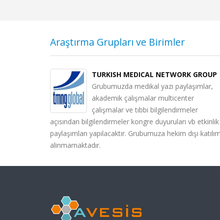
Araştırma Grupları ve Birimler
eme
Makalelerin PDF Formatında AVESİS’e Yükle
TURKISH MEDICAL NETWORK GROUP
Grubumuzda medikal yazı paylaşımlar,
 Bilim ve Açık
Araştırmacıların Açık Arşiv Sistemleri üzerinden maka
akademik çalışmalar multicenter
sitelerde
bildiri, tez vb. araştırma çıktılarını tam metin olarak
çalışmalar ve tıbbi bilgilendirmeler
Arşiv Sistemi
eklemeleri çalışmaların görünürlüğünün artırılmasını
açısından bilgilendirmeler kongre duyuruları vb etkinlik
ik arşiv
suretiyle araştırma işbirliklerinin ve atıf yapılma düze
paylaşımları yapılacaktır. Grubumuza hekim dışı katılı
ını oku
artırılması bakımında...
Devamını oku
alinmamaktadır.