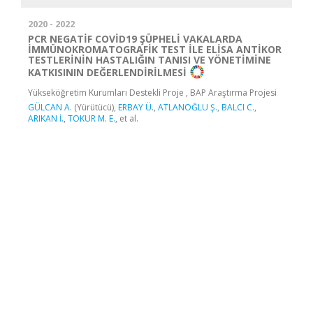
2020 - 2022
PCR NEGATİF COVİD19 ŞÜPHELİ VAKALARDA
İMMÜNOKROMATOGRAFİK TEST İLE ELİSA ANTİKOR
TESTLERİNİN HASTALIĞIN TANISI VE YÖNETİMİNE
KATKISININ DEĞERLENDİRİLMESİ
Yükseköğretim Kurumları Destekli Proje , BAP Araştırma Projesi
GÜLCAN A.
(Yürütücü),
ERBAY Ü.
,
ATLANOĞLU Ş.
,
BALCI C.
,
ARIKAN İ.
,
TOKUR M. E.
, et al.