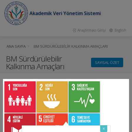
Akademik Veri Yönetim Sistemi
Araştırmacı Girişi
English
ANA SAYFA
BM SÜRDÜRÜLEBILIR KALKINMA AMAÇLARI
BM Sürdürülebilir
SAYISAL ÖZET
Kalkınma Amaçları
x