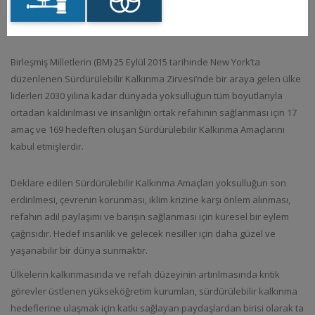
Birleşmiş Milletlerin (BM) 25 Eylül 2015 tarihinde New York’ta
düzenlenen Sürdürülebilir Kalkınma Zirvesi’nde bir araya gelen ülke
liderleri 2030 yılına kadar dünyada yoksulluğun tüm boyutlarıyla
ortadan kaldırılması ve insanlığın ortak refahının sağlanması için 17
amaç ve 169 hedeften oluşan Sürdürülebilir Kalkınma Amaçlarını
kabul etmişlerdir.
Deklare edilen Sürdürülebilir Kalkınma Amaçları yoksulluğun son
erdirilmesi, çevrenin korunması, iklim krizine karşı önlem alınması,
refahın adil paylaşımı ve barışın sağlanması için küresel bir eylem
çağrısıdır. Hedef insanlık ve gelecek nesiller için daha güzel ve
yaşanabilir bir dünya sunmaktır.
Ülkelerin kalkınmasında ve refah düzeyinin artırılmasında kritik
görevler üstlenen yükseköğretim kurumları, sürdürülebilir kalkınma
hedeflerine ulaşmak için katkı sağlayan paydaşlardan birisi olarak ta