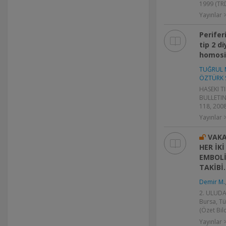
1999 (TRD
Yayınlar
Perifer
tip 2 d
homosis
TUĞRUL 
ÖZTÜRK 
HASEKI T
BULLETIN 
118, 2008
Yayınlar
VAK
HER İK
EMBOLİ
TAKİBİ.
Demir M.
2. ULUDA
Bursa, Tü
(Özet Bild
Yayınlar >