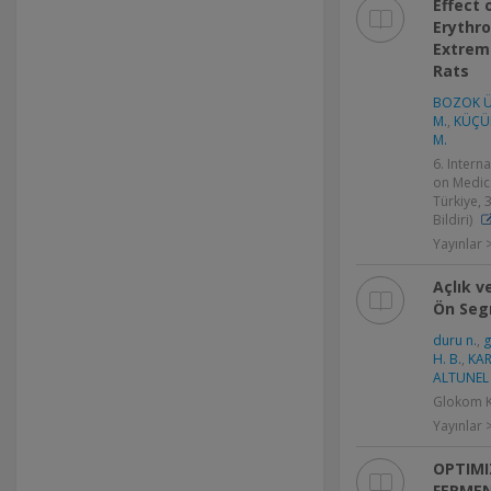
Effect
Erythr
Extremi
Rats
BOZOK Ü
M.
,
KÜÇÜK
M.
6. Intern
on Medica
Türkiye, 
Bildiri)
Yayınlar >
Açlık v
Ön Seg
duru n.
,
g
H. B.
,
KAR
ALTUNEL
Glokom Ka
Yayınlar
OPTIMI
FERMEN