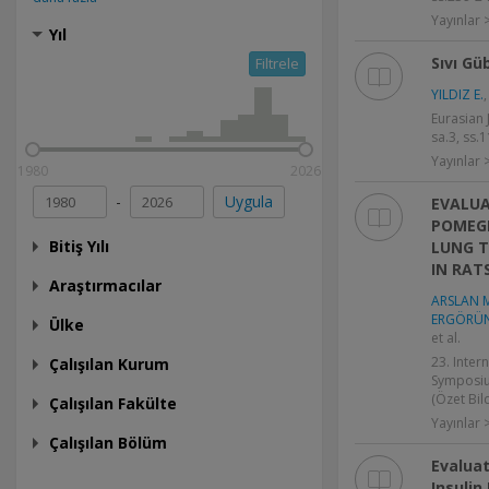
Yayınlar
Yıl
Sıvı G
Filtrele
YILDIZ E.
Eurasian J
sa.3, ss.
Yayınlar 
1980
2026
-
Uygula
EVALUA
POMEGR
Bitiş Yılı
LUNG T
IN RAT
Araştırmacılar
ARSLAN 
ERGÖRÜN 
Ülke
et al.
23. Inter
Çalışılan Kurum
Symposiu
(Özet Bild
Çalışılan Fakülte
Yayınlar >
Çalışılan Bölüm
Evaluat
Insulin