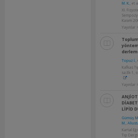
M. K.
, et a
XI. Fizyo
Sempozyum
Kasım 200
Yayınlar >
Toplum
yönteml
derlem
Topuz İ.
,
Kafkas Tıp
sa.Ek-1, 
Yayınlar
ANJİOTE
DİABET
LİPİD 
Gümüş M
M.
,
Aliust
Kartal Eğ
Tıp Dergis