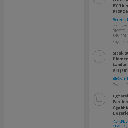
BY The
RESPO
Berikten 
PREPARAT
BIOTECHNO
848, 201
Yayınlar
Sıcak s
filamen
tanılan
araştır
BERİKTEN
Tezler > 
Egzersi
Fareler
Ağırlık
Değerle
YÜREKDEL
ÇEVİK D.
,