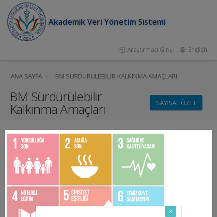
Akademik Veri Yönetim Sistemi
Araştırmacı Girişi
English
ANA SAYFA
BM SÜRDÜRÜLEBILIR KALKINMA AMAÇLARI
BM Sürdürülebilir
SAYISAL ÖZET
Kalkınma Amaçları
x