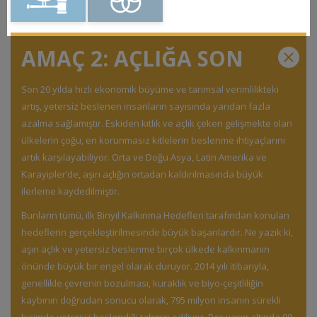
AMAÇ 2: AÇLIĞA SON
Son 20 yılda hızlı ekonomik büyüme ve tarımsal verimlilikteki
artış, yetersiz beslenen insanların sayısında yarıdan fazla
azalma sağlamıştır. Eskiden kıtlık ve açlık çeken gelişmekte olan
ülkelerin çoğu, en korunmasız kitlelerin beslenme ihtiyaçlarını
artık karşılayabiliyor. Orta ve Doğu Asya, Latin Amerika ve
Karayipler’de, aşırı açlığın ortadan kaldırılmasında büyük
ilerleme kaydedilmiştir.
Bunların tümü, ilk Binyıl Kalkınma Hedefleri tarafından konulan
hedeflerin gerçekleştirilmesinde büyük başarılardır. Ne yazık ki,
aşırı açlık ve yetersiz beslenme birçok ülkede kalkınmanın
önünde büyük bir engel olarak duruyor. 2014 yılı itibarıyla,
genellikle çevrenin bozulması, kuraklık ve biyo-çeşitliliğin
kaybının doğrudan sonucu olarak, 795 milyon insanın sürekli