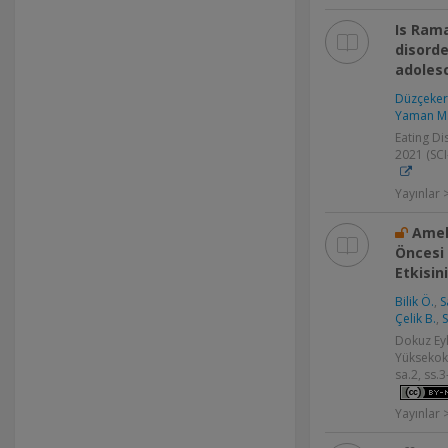
Is Ram
disorde
adoles
Düzçeker
Yaman M
Eating Dis
2021 (SCI
Yayınlar
Amel
Öncesi
Etkisin
Bilik Ö.
,
S
Çelik B.
,
S
Dokuz Eyl
Yüksekoku
sa.2, ss.3
Yayınlar