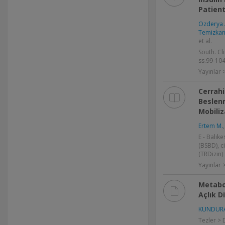
Patien
Ozderya 
Temizkan
et al.
South. Clin
ss.99-104
Yayınlar
Cerrahi
Beslen
Mobiliz
Ertem M.
E - Balıke
(BSBD), c
(TRDizin)
Yayınlar
Metabol
Açlık D
KUNDURA
Tezler > 