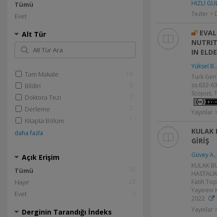
HIZLI GÜ
Tümü
Tezler > 
Evet
EVAL
Alt Tür
NUTRIT
IN ELD
Yüksel B.
14
Tam Makale
Turk Geria
6
ss.632-63
Bildiri
Scopus, T
3
Doktora Tezi
2
Derleme
Yayınlar
1
Kitapta Bölüm
KULAK 
daha fazla
GİRİŞ
Güvey A.
Açık Erişim
KULAK B
30
Tümü
HASTALIK
23
Hayır
Fatih Top
Yayınevi 
6
Evet
2022
Yayınlar 
Derginin Tarandığı İndeks