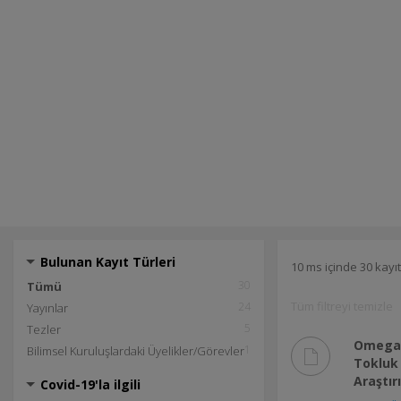
Bulunan Kayıt Türleri
10 ms içinde 30 kayı
30
Tümü
Tüm filtreyi temizle
24
Yayınlar
5
Tezler
Omega Y
1
Bilimsel Kuruluşlardaki Üyelikler/Görevler
Tokluk 
Araştır
Covid-19'la ilgili