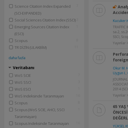
7
Science Citation Index Expanded
Anal
Accide
(SCI-EXPANDED)
3
Social Sciences Citation Index (SSCI)
Kucuker 
1
Emerging Sources Citation Index
TRAFFIC I
sa.2, ss.
(ESCI)
SSCI, Sco
8
Scopus
Yayınlar
11
TR DİZİN (ULAKBİM)
Perfora
daha fazla
foreig
Veritabanı
Okur M. 
Uygun I.
,
7
WoS SCIE
JOURNAL
3
WoS SSCI
ASSOCIATI
1
2014 (SC
WoS ESCI
Yayınlar
16
WoS Indeksinde Taranmayan
8
Scopus
65 YAŞ
1
Scopus (WoS SCIE, AHCI, SSCI
ÖNCESİ
Taranmayan)
DEĞERL
16
Scopus Indeksinde Taranmayan
YÜKSEL K