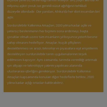
biçimde yetersiz beslendiği tahmin ediliyor. Beş yaşın altında 90
milyonu aşkın çocuk ise gerekli vücut ağırlığının tehlikeli
düzeyde altındadır. Öte yandan, Afrika’da her dört insandan biri
açtır.
Sürdürülebilir Kalkınma Amaçları, 2030 yılına kadar açlık ve
yetersiz beslenmenin her biçimini sona erdirmeyi, başta
çocuklar olmak üzere tüm insanların yıl boyunca yeterli besine
sahip olmasını hedefliyor. Amaçlar, küçük çiftçilerin
desteklenmesi ve arazi, teknoloji ve piyasalara eşit erişimlerini
destekleyen sürdürülebilir tarım uygulamalarının teşvik
edilmesini kapsıyor. Aynı zamanda, tarımda verimliliği artırmak
için altyapı ve teknolojiye yatırım yapılması alanında
uluslararası işbirliğini gerektiriyor. Sürdürülebilir Kalkınma
Amaçları kapsamında konulan diğer hedeflerle birlikte, 2030
yılına kadar açlığı ortadan kaldırabiliriz.