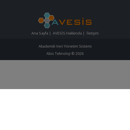
Ana Sayfa
|
AVESİS Hakkında
|
İletişim
Akademik Veri Yönetim Sistemi
Abis Teknoloji
© 2026