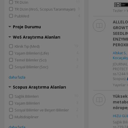
11
TR Dizin
9
TR Dizin (WoS, Scopus Taranmayan)
Tezler > 
4
PubMed
ALLELO
Proje Durumu
GROWT
SEEDLI
WoS Araştırma Alanları
ENZYME
PEROXI
19
Klinik Tıp (Med)
4
Yaşam Bilimleri (Life)
Altıkat S.
,
Kocaçalış
3
Temel Bilimler (Sci)
JOURNAL
2
Sosyal Bilimler (Soc)
PROTECTI
ss.1244-
daha fazla
Scopus)
Yayınlar
Scopus Araştırma Alanları
10
Yüksek 
Sağlık Bilimleri
metabo
3
Yaşam Bilimleri
nöropep
2
Sosyal Bilimler ve Beşeri Bilimler
HIZLI GÜ
1
Multidisipliner
Sağlık Bil
ss.239-24
daha fazla