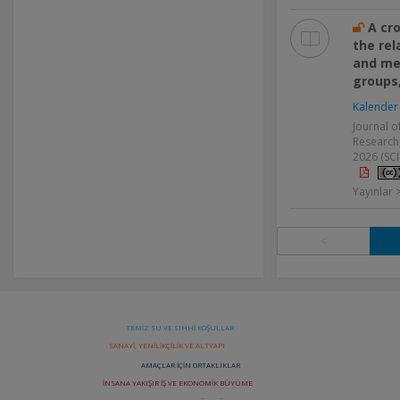
A cro
the rel
and me
groups
Kalender 
Journal o
Research, 
2026 (SC
Yayınlar
<