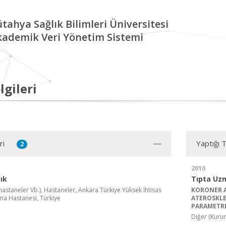
tahya Sağlık Bilimleri Üniversitesi
kademik Veri Yönetim Sistemi
lgileri
ri
Yaptığı 
2
2010
ık
Tıpta Uz
astaneler Vb.), Hastaneler, Ankara Türkiye Yüksek İhtisas
KORONER A
rma Hastanesi, Türkiye
ATEROSKLE
PARAMETRE
Diğer (Kurum