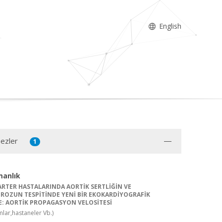
English
Tezler
1
manlık
RTER HASTALARINDA AORTİK SERTLİĞİN VE
ROZUN TESPİTİNDE YENİ BİR EKOKARDİYOGRAFİK
: AORTİK PROPAGASYON VELOSİTESİ
lar,hastaneler Vb.)