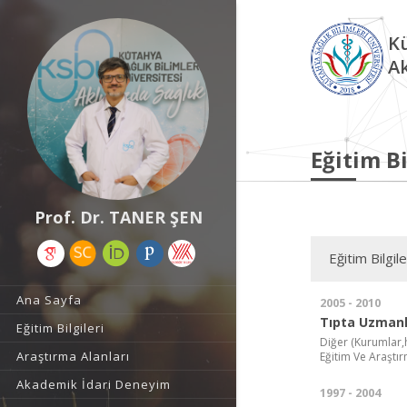
Kü
A
Eğitim Bi
Prof. Dr. TANER ŞEN
Eğitim Bilgile
Ana Sayfa
2005 - 2010
Tıpta Uzmanl
Eğitim Bilgileri
Diğer (Kurumlar,h
Araştırma Alanları
Eğitim Ve Araştı
Akademik İdari Deneyim
1997 - 2004