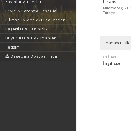
Lisans
Yayınlar & Eserler
Kütahya Sağlık Bi
Proje & Patent & Tasarım
Türkiye
Bilimsel & Mesleki Faaliyetler
Başarılar & Tanınırlık
Duyurular & Dokümanlar
Yabancı Dille
İletişim
Özgeçmiş Dosyası İndir
C1 İleri
İngilizce