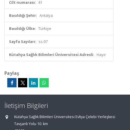
Cilt numarası:
41
Basıldığı Şehir:
Antalya
Basıldığı Ülke:
Türkiye
Sayfa Sayıları:
ss.97
Kütahya Sağlık Bilimleri Üniversitesi Adresli:
Hayır
Paylaş
İletişim Bilgileri
Kütahya Sağlık Bilimleri Üniversitesi Evliya Çelebi Yerleşkesi
Tavşanlı Yolu 10. km