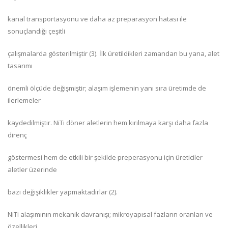
kanal transportasyonu ve daha az preparasyon hatası ile
sonuçlandığı çeşitli
çalışmalarda gösterilmiştir (3). İlk üretildikleri zamandan bu yana, alet
tasarımı
önemli ölçüde değişmiştir; alaşım işlemenin yanı sıra üretimde de
ilerlemeler
kaydedilmiştir. NiTi döner aletlerin hem kırılmaya karşı daha fazla
direnç
göstermesi hem de etkili bir şekilde preperasyonu için üreticiler
aletler üzerinde
bazı değişiklikler yapmaktadırlar (2).
NiTi alaşımının mekanik davranışı; mikroyapısal fazların oranları ve
özellikleri