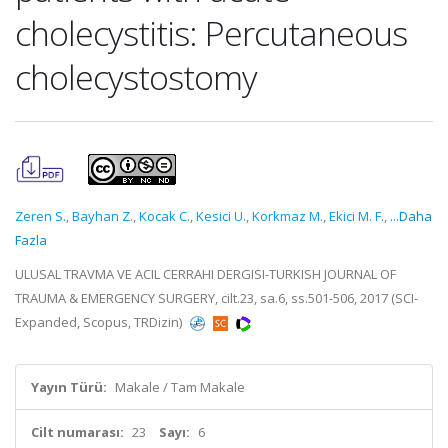
cholecystitis: Percutaneous
cholecystostomy
Zeren S.
,
Bayhan Z.
,
Kocak C.
,
Kesici U.
,
Korkmaz M.
,
Ekici M. F.
,
...Daha
Fazla
ULUSAL TRAVMA VE ACIL CERRAHI DERGISI-TURKISH JOURNAL OF
TRAUMA & EMERGENCY SURGERY, cilt.23, sa.6, ss.501-506, 2017 (SCI-
Expanded, Scopus, TRDizin)
Yayın Türü:
Makale / Tam Makale
Cilt numarası:
23
Sayı:
6