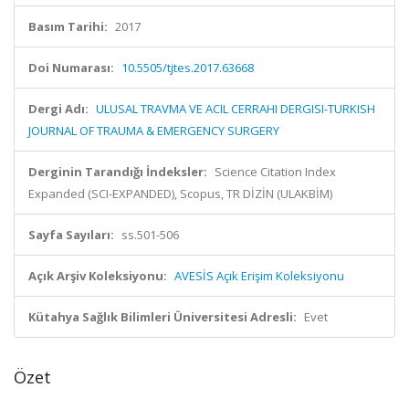
Basım Tarihi:
2017
Doi Numarası:
10.5505/tjtes.2017.63668
Dergi Adı:
ULUSAL TRAVMA VE ACIL CERRAHI DERGISI-TURKISH
JOURNAL OF TRAUMA & EMERGENCY SURGERY
Derginin Tarandığı İndeksler:
Science Citation Index
Expanded (SCI-EXPANDED), Scopus, TR DİZİN (ULAKBİM)
Sayfa Sayıları:
ss.501-506
Açık Arşiv Koleksiyonu:
AVESİS Açık Erişim Koleksiyonu
Kütahya Sağlık Bilimleri Üniversitesi Adresli:
Evet
Özet