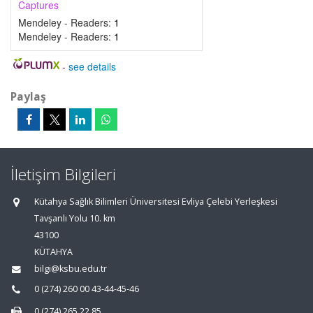
Captures
Mendeley - Readers:
1
Mendeley - Readers:
1
-
see details
Paylaş
İletişim Bilgileri
Kütahya Sağlık Bilimleri Üniversitesi Evliya Çelebi Yerleşkesi
Tavşanlı Yolu 10. km
43100
KÜTAHYA
bilgi@ksbu.edu.tr
0 (274) 260 00 43-44-45-46
0 (274) 265 22 85