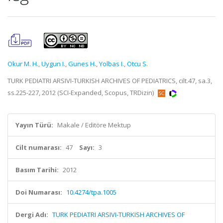
Okur M. H.
,
Uygun I.
,
Gunes H.
,
Yolbas I.
,
Otcu S.
TURK PEDIATRI ARSIVI-TURKISH ARCHIVES OF PEDIATRICS, cilt.47, sa.3,
ss.225-227, 2012 (SCI-Expanded, Scopus, TRDizin)
Yayın Türü:
Makale / Editöre Mektup
Cilt numarası:
47
Sayı:
3
Basım Tarihi:
2012
Doi Numarası:
10.4274/tpa.1005
Dergi Adı:
TURK PEDIATRI ARSIVI-TURKISH ARCHIVES OF