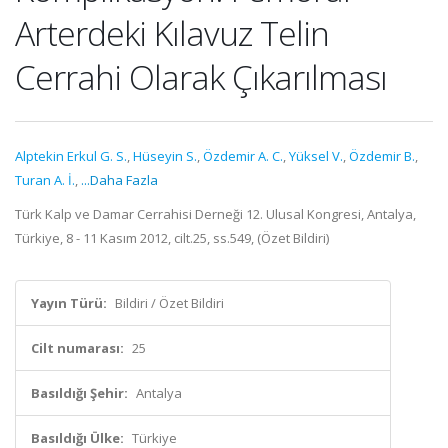
Arterdeki Kılavuz Telin
Cerrahi Olarak Çıkarılması
Alptekin Erkul G. S.
,
Hüseyin S.
,
Özdemir A. C.
,
Yüksel V.
,
Özdemir B.
,
Turan A. İ.
,
...Daha Fazla
Türk Kalp ve Damar Cerrahisi Derneği 12. Ulusal Kongresi, Antalya,
Türkiye, 8 - 11 Kasım 2012, cilt.25, ss.549, (Özet Bildiri)
Yayın Türü:
Bildiri / Özet Bildiri
Cilt numarası:
25
Basıldığı Şehir:
Antalya
Basıldığı Ülke:
Türkiye