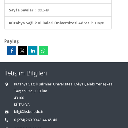
Sayfa Sayıları:
ss.549
Kütahya Sağlık Bilimleri Üniversitesi Adresli:
Hayır
Paylaş
İletişim Bilgileri
Kütahya Sağlık Bilimleri Üniversitesi Evliya Çelebi Yerleşkesi
Tavşanlı Yolu 10. km
43100
KÜTAHYA
bilgi@ksbu.edu.tr
0 (274) 260 00 43-44-45-46