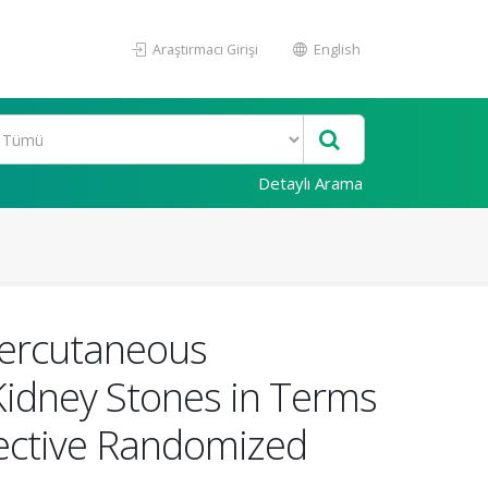
Araştırmacı Girişi
English
Detaylı Arama
Percutaneous
Kidney Stones in Terms
pective Randomized