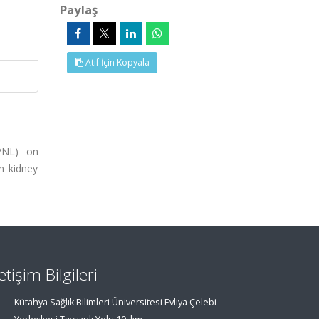
Paylaş
Atıf İçin Kopyala
(PNL) on
m kidney
letişim Bilgileri
Kütahya Sağlık Bilimleri Üniversitesi Evliya Çelebi