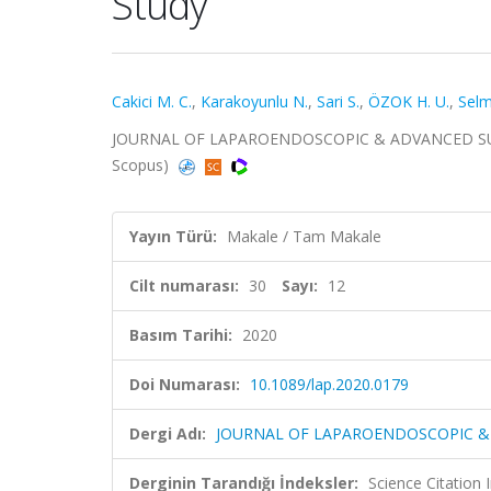
Study
Cakici M. C.
,
Karakoyunlu N.
,
Sari S.
,
ÖZOK H. U.
,
Selm
JOURNAL OF LAPAROENDOSCOPIC & ADVANCED SURGICA
Scopus)
Yayın Türü:
Makale / Tam Makale
Cilt numarası:
30
Sayı:
12
Basım Tarihi:
2020
Doi Numarası:
10.1089/lap.2020.0179
Dergi Adı:
JOURNAL OF LAPAROENDOSCOPIC &
Derginin Tarandığı İndeksler:
Science Citation