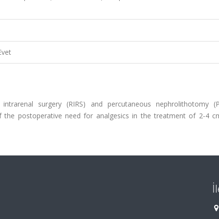
Evet
intrarenal surgery (RIRS) and percutaneous nephrolithotomy 
of the postoperative need for analgesics in the treatment of 2-4 c
İ