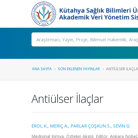
Kütahya Sağlık Bilimleri Ü
Akademik Veri Yönetim Si
Ara
ANA SAYFA
SON EKLENEN YAYINLAR
ANTIÜLSER İLAÇL
Antiülser İlaçlar
EROL K.
,
MERİÇ A.
,
PARLAR ÇOŞKUN S.
,
SEVİN G.
Medisinal Kimya, Öztekin Akgül, Editör, Ankara Nobel