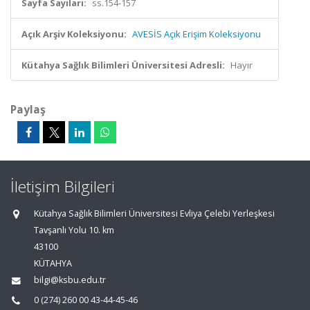
Sayfa Sayıları:
ss.154-157
Açık Arşiv Koleksiyonu:
AVESİS Açık Erişim Koleksiyonu
Kütahya Sağlık Bilimleri Üniversitesi Adresli:
Hayır
Paylaş
İletişim Bilgileri
Kütahya Sağlık Bilimleri Üniversitesi Evliya Çelebi Yerleşkesi
Tavşanlı Yolu 10. km
43100
KÜTAHYA
bilgi@ksbu.edu.tr
0 (274) 260 00 43-44-45-46