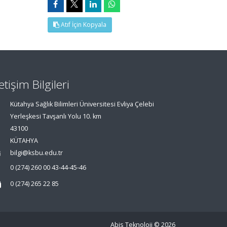
Atıf İçin Kopyala
letişim Bilgileri
Kütahya Sağlık Bilimleri Üniversitesi Evliya Çelebi
Yerleşkesi Tavşanlı Yolu 10. km
43100
KÜTAHYA
bilgi@ksbu.edu.tr
0 (274) 260 00 43-44-45-46
0 (274) 265 22 85
Abis Teknoloji
© 2026