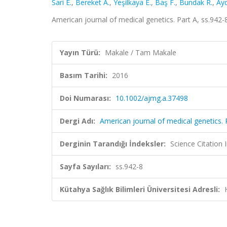
Sari E.
,
Bereket A.
,
Yeşilkaya E.
,
Baş F.
,
Bundak R.
,
Ayd
American journal of medical genetics. Part A, ss.942
Yayın Türü:
Makale / Tam Makale
Basım Tarihi:
2016
Doi Numarası:
10.1002/ajmg.a.37498
Dergi Adı:
American journal of medical genetics. 
Derginin Tarandığı İndeksler:
Science Citation
Sayfa Sayıları:
ss.942-8
Kütahya Sağlık Bilimleri Üniversitesi Adresli: