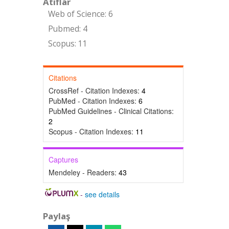
Atıflar
Web of Science: 6
Pubmed: 4
Scopus: 11
Citations
CrossRef - Citation Indexes:
4
PubMed - Citation Indexes:
6
PubMed Guidelines - Clinical Citations:
2
Scopus - Citation Indexes:
11
Captures
Mendeley - Readers:
43
-
see details
Paylaş