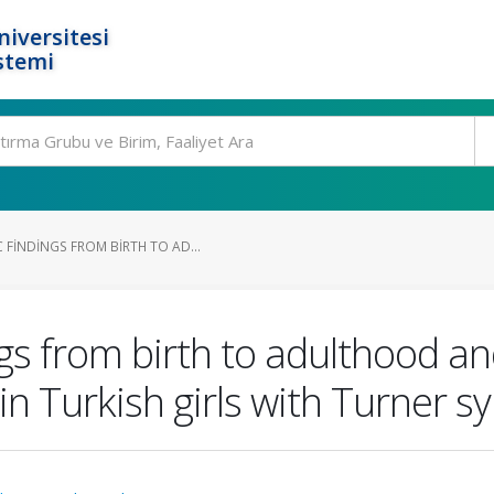
niversitesi
stemi
FINDINGS FROM BIRTH TO AD...
s from birth to adulthood and
 in Turkish girls with Turner 