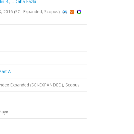
ın B.
,
...Daha Fazla
-8, 2016 (SCI-Expanded, Scopus)
Part A
 Index Expanded (SCI-EXPANDED), Scopus
Hayır