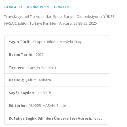
GÖRGÜLÜ E.
,
KARİMOVA M.
,
TÜRKELİ A.
Translasyonel Tıp Açısından Epitel Bariyer Disfonksiyonu, YÜKSEL
HASAN, Editör, Turkiye Klinikleri, Ankara, ss.89-95, 2025
Yayın Türü:
Kitapta Bölüm / Mesleki Kitap
Basım Tarihi:
2025
Yayınevi:
Turkiye Klinikleri
Basıldığı Şehir:
Ankara
Sayfa Sayıları:
ss.89-95
Editörler:
YÜKSEL HASAN, Editör
Kütahya Sağlık Bilimleri Üniversitesi Adresli:
Evet