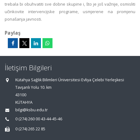
trebala bi obuhvatiti sve dobne skupine i, što je još važnije, osmisliti
učinkovite intervencijske programe, usmjerene na promjenu
ponašanja javnosti.
Paylaş
İletişim Bilgileri
Kütahya Sağlık Bilimleri Üniversitesi Evliya Çelebi Yerleşkesi
Tavşanlı Yolu 10. km
43100
KÜTAHYA
bilgi@ksbu.edu.tr
0 (274) 260 00 43-44-45-46
0 (274) 265 22 85