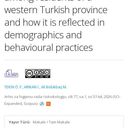
western Turkish province
and how it is reflected in
demographics and
behavioural practices
TEKİN Ö. F.
,
ARIKAN İ.
,
Ali Bölükbaş M.
Arhiv za higijenu rada i toksikologiju, cilt.77, sa.1, ss.57-64, 2026 (SCI-
Expanded, Scopus)
Yayın Türü:
Makale / Tam Makale