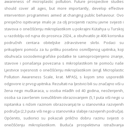
awareness of microplastic pollution. Future prospective studies
should cover all ages, but more importantly, develop effective
intervention programmes aimed at changing public behaviour. Ovo
presječno ispitivanje imalo je za cilj procijeniti razinu javne svijesti i
stavova o onečišćenju mikroplastikom u pokrajini Kütahya u Turskoj
u razdoblju od rujna do prosinca 2024., a obuhvatilo je 406 korisnika
područnih centara obiteljske zdravstvene skrbi. Podaci su
prikupljeni pomoću za tu priliku posebno osmišljenog upitnika, koji
obuhvaća sociodemografske podatke te samoprocijenjeno znanje,
stavove i ponašanja povezana s mikroplastikom te pomoću naše
Ljestvice svjesnosti o onečišćenju mikroplastikom (engl. Microplastic
Pollution Awareness Scale, krat. MPAS), s kojom smo usporedili
odgovore iz prvog upitnika. Rezultati na ljestvici bili su značajno viši u
žena nego muškaraca, u osoba mlađih od 40 godina, neoženjenih,
osoba sa završenim sveučilišnim obrazovanjem (5,1 puta viši nego u
ispitanika s nižom razinom obrazovanja) te u stanovnika razvijenih
područja (2,3 puta viši nego u stanovnika slabije razvijenih područja).
Općenito, sudionici su pokazali prilično dobru razinu svijesti o
onečišćenju mikroplastikom. Buduća prospektivna istraživanja