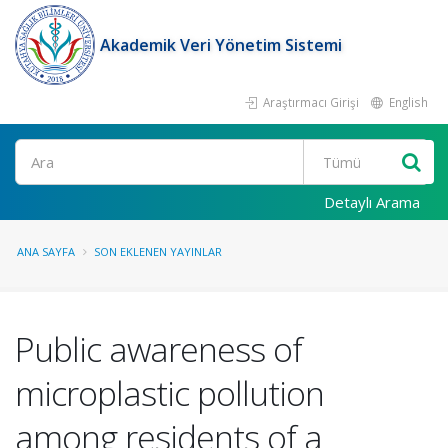
Akademik Veri Yönetim Sistemi
Araştırmacı Girişi
English
Ara
Detaylı Arama
ANA SAYFA
SON EKLENEN YAYINLAR
Public awareness of
microplastic pollution
among residents of a