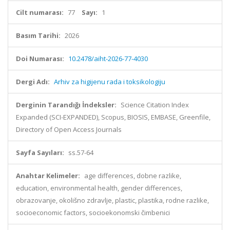
Cilt numarası:
77
Sayı:
1
Basım Tarihi:
2026
Doi Numarası:
10.2478/aiht-2026-77-4030
Dergi Adı:
Arhiv za higijenu rada i toksikologiju
Derginin Tarandığı İndeksler:
Science Citation Index
Expanded (SCI-EXPANDED), Scopus, BIOSIS, EMBASE, Greenfile,
Directory of Open Access Journals
Sayfa Sayıları:
ss.57-64
Anahtar Kelimeler:
age differences, dobne razlike,
education, environmental health, gender differences,
obrazovanje, okolišno zdravlje, plastic, plastika, rodne razlike,
socioeconomic factors, socioekonomski čimbenici