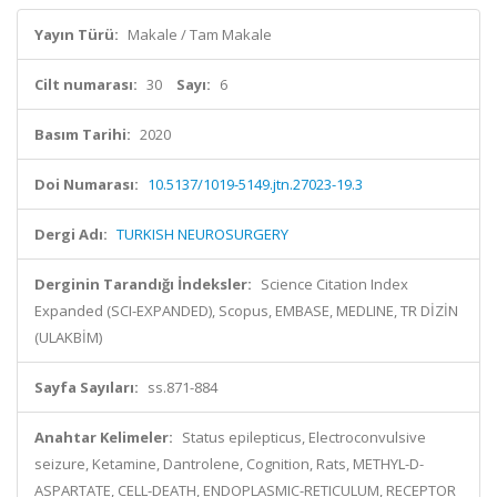
Yayın Türü:
Makale / Tam Makale
Cilt numarası:
30
Sayı:
6
Basım Tarihi:
2020
Doi Numarası:
10.5137/1019-5149.jtn.27023-19.3
Dergi Adı:
TURKISH NEUROSURGERY
Derginin Tarandığı İndeksler:
Science Citation Index
Expanded (SCI-EXPANDED), Scopus, EMBASE, MEDLINE, TR DİZİN
(ULAKBİM)
Sayfa Sayıları:
ss.871-884
Anahtar Kelimeler:
Status epilepticus, Electroconvulsive
seizure, Ketamine, Dantrolene, Cognition, Rats, METHYL-D-
ASPARTATE, CELL-DEATH, ENDOPLASMIC-RETICULUM, RECEPTOR