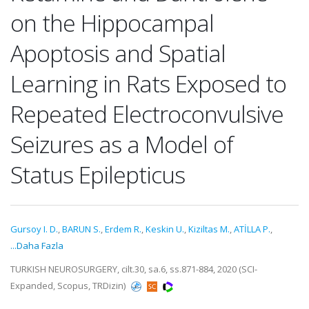
on the Hippocampal
Apoptosis and Spatial
Learning in Rats Exposed to
Repeated Electroconvulsive
Seizures as a Model of
Status Epilepticus
Gursoy I. D.
,
BARUN S.
,
Erdem R.
,
Keskin U.
,
Kiziltas M.
,
ATİLLA P.
,
...Daha Fazla
TURKISH NEUROSURGERY, cilt.30, sa.6, ss.871-884, 2020 (SCI-
Expanded, Scopus, TRDizin)