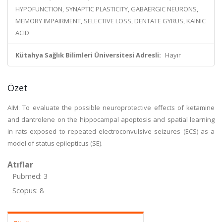
HYPOFUNCTION, SYNAPTIC PLASTICITY, GABAERGIC NEURONS,
MEMORY IMPAIRMENT, SELECTIVE LOSS, DENTATE GYRUS, KAINIC
ACID
Kütahya Sağlık Bilimleri Üniversitesi Adresli:
Hayır
Özet
AIM: To evaluate the possible neuroprotective effects of ketamine
and dantrolene on the hippocampal apoptosis and spatial learning
in rats exposed to repeated electroconvulsive seizures (ECS) as a
model of status epilepticus (SE).
Atıflar
Pubmed: 3
Scopus: 8