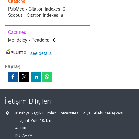
Citations
PubMed - Citation Indexes:
6
Scopus - Citation Indexes:
8
Captures
Mendeley - Readers:
16
-
see details
Paylaş
İletişim Bilgileri
Kütahya Sağlık Bilimleri Üniversitesi Evliya Çelebi Yerleşkesi
Tavşanlı Yolu 10. km
43100
KÜTAHYA