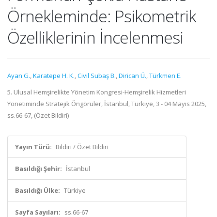
Örnekleminde: Psikometrik
Özelliklerinin İncelenmesi
Ayan G.
,
Karatepe H. K.
,
Civil Subaş B.
,
Dirican Ü.
,
Türkmen E.
5. Ulusal Hemşirelikte Yönetim Kongresi-Hemşirelik Hizmetleri
Yönetiminde Stratejik Öngörüler, İstanbul, Türkiye, 3 - 04 Mayıs 2025,
ss.66-67, (Özet Bildiri)
Yayın Türü:
Bildiri / Özet Bildiri
Basıldığı Şehir:
İstanbul
Basıldığı Ülke:
Türkiye
Sayfa Sayıları:
ss.66-67