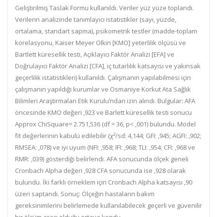
Geliştirilmiş Taslak Formu kullanıldı. Veriler yüz yüze toplandı.
Verilerin analizinde tanımlayıcı istatistikler (sayı, yüzde,
ortalama, standart sapma), psikometrik testler (madde-toplam
korelasyonu, Kaiser Meyer Olkin [KMO] yeterlilik ölçüsü ve
Bartlett küresellik testi, Açıklayıcı Faktör Analizi [EFA] ve
Doğrulayıcı Faktör Analizi [CFA], iç tutarlılık katsayısı ve yakınsak
geçerlilik istatistikleri) kullanıldı. Çalışmanın yapılabilmesi için
çalışmanın yapıldığı kurumlar ve Osmaniye Korkut Ata Sağlık
Bilimleri Araştırmaları Etik Kurulu’ndan izin alındı. Bulgular: AFA
öncesinde KMO değeri ,923 ve Barlett küresellik testi sonucu
Approx ChiSquare= 2.751,536 (df = 36, p< ,001) bulundu. Model
fit değerlerinin kabulü edilebilir (χ²/sd: 4,144; GFI: ,945; AGFI: ,902;
RMSEA: ,078) ve iyi uyum (NFI: ,958; IFI: ,968; TLI: ,954; CFI: ,968 ve
RMR: ,039) gösterdiği belirlendi. AFA sonucunda ölçek geneli
Cronbach Alpha değeri ,928 CFA sonucunda ise ,928 olarak
bulundu. İki farklı örneklem için Cronbach Alpha katsayısı ,90
üzeri saptandı. Sonuç: Ölçeğin hastaların bakım
gereksinimlerini belirlemede kullanılabilecek geçerli ve güvenilir