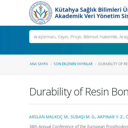
Kütahya Sağlık Bilimleri Ü
Akademik Veri Yönetim Si
Ara
ANA SAYFA
SON EKLENEN YAYINLAR
DURABILITY OF RE
Durability of Resin Bo
ARSLAN MALKOÇ M.
,
SUBAŞI M. G.
,
AKPINAR Y. Z.
,
Ö
38th Annual Conference of the European Prosthodonti