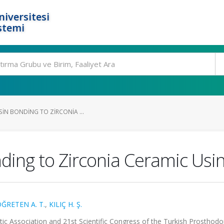
niversitesi
stemi
SIN BONDING TO ZIRCONIA ...
nding to Zirconia Ceramic Us
ĞRETEN A. T.
,
KILIÇ H. Ş.
c Association and 21st Scientific Congress of the Turkish Prosthodo