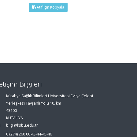
Atıf İçin Kopyala
letişim Bilgileri
Kütahya Sağlık Bilimleri Üniversitesi Evliya Çelebi
Yerleşkesi Tavşanlı Yolu 10. km
43100
KÜTAHYA
bilgi@ksbu.edu.tr
0 (274) 260 00 43-44-45-46