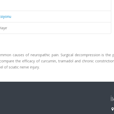
ksiyonu
Hayır
mon causes of neuropathic pain. Surgical decompression is the p
ompare the efficacy of curcumin, tramadol and chronic constriction
l of sciatic nerve injury.
İ