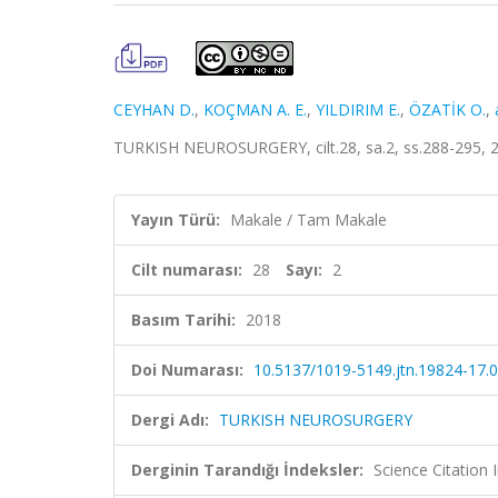
CEYHAN D.
,
KOÇMAN A. E.
,
YILDIRIM E.
,
ÖZATİK O.
,
TURKISH NEUROSURGERY, cilt.28, sa.2, ss.288-295, 
Yayın Türü:
Makale / Tam Makale
Cilt numarası:
28
Sayı:
2
Basım Tarihi:
2018
Doi Numarası:
10.5137/1019-5149.jtn.19824-17.0
Dergi Adı:
TURKISH NEUROSURGERY
Derginin Tarandığı İndeksler:
Science Citatio