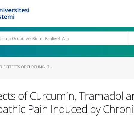
niversitesi
stemi
E EFFECTS OF CURCUMIN, T...
ects of Curcumin, Tramadol a
hic Pain Induced by Chronic 