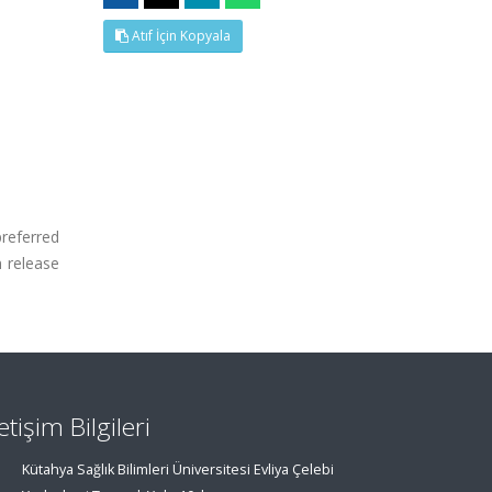
Atıf İçin Kopyala
referred
 release
letişim Bilgileri
Kütahya Sağlık Bilimleri Üniversitesi Evliya Çelebi