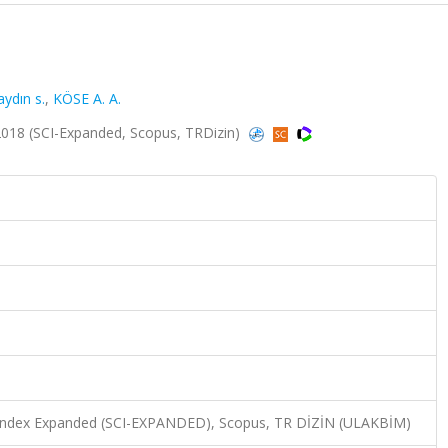
aydın s.
,
KÖSE A. A.
2018 (SCI-Expanded, Scopus, TRDizin)
n Index Expanded (SCI-EXPANDED), Scopus, TR DİZİN (ULAKBİM)