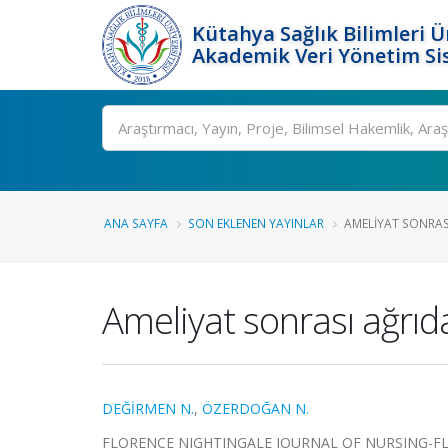
Kütahya Sağlık Bilimleri Ü
Akademik Veri Yönetim Si
Ara
ANA SAYFA
SON EKLENEN YAYINLAR
AMELIYAT SONRASI
Ameliyat sonrası ağrıd
DEĞİRMEN N.
,
ÖZERDOĞAN N.
FLORENCE NIGHTINGALE JOURNAL OF NURSING-FLOREN