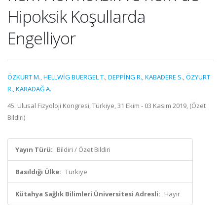
Hipoksik Koşullarda
Engelliyor
ÖZKURT M.
,
HELLWİG BUERGEL T.
,
DEPPİNG R.
,
KABADERE S.
,
ÖZYURT
R.
,
KARADAĞ A.
45. Ulusal Fizyoloji Kongresi, Türkiye, 31 Ekim - 03 Kasım 2019, (Özet
Bildiri)
Yayın Türü:
Bildiri / Özet Bildiri
Basıldığı Ülke:
Türkiye
Kütahya Sağlık Bilimleri Üniversitesi Adresli:
Hayır