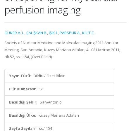
perfusion imaging
GÜNER A. L.
,
ÇALIŞKAN B.
,
IŞIK İ.
,
PARSPUR A.
,
KİLİT C.
Society of Nuclear Medicine and Molecular Imaging 2011 Annular
Meeting, San-Antonio, Kuzey Mariana Adaları, 4 - 08 Haziran 2011,
cilt.52, ss.1154, (Özet Bildiri)
Yayın Türü:
Bildiri / Özet Bildiri
Cilt numarası:
52
Basıldığı Şehir:
San-Antonio
Basıldığı Ülke:
Kuzey Mariana Adaları
Sayfa Sayıları:
ss.1154