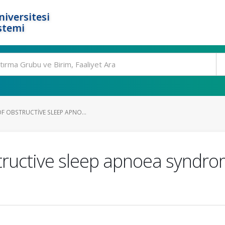
niversitesi
stemi
F OBSTRUCTIVE SLEEP APNO...
tructive sleep apnoea syndro