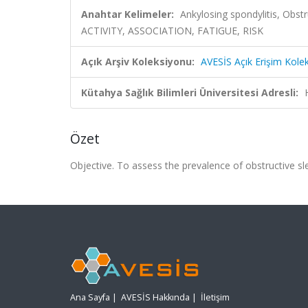
Anahtar Kelimeler:
Ankylosing spondylitis, Obs
ACTIVITY, ASSOCIATION, FATIGUE, RISK
Açık Arşiv Koleksiyonu:
AVESİS Açık Erişim Kole
Kütahya Sağlık Bilimleri Üniversitesi Adresli:
Özet
Objective. To assess the prevalence of obstructive s
Ana Sayfa
|
AVESİS Hakkında
|
İletişim