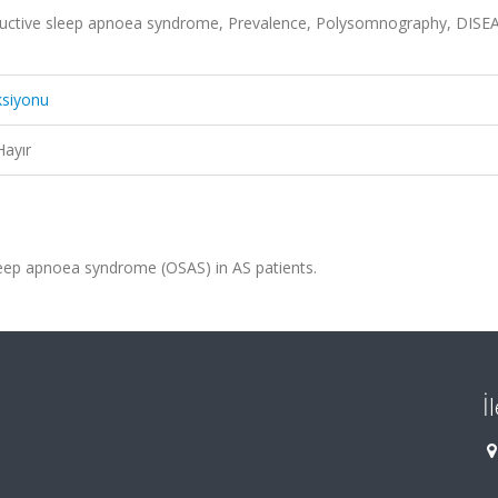
tructive sleep apnoea syndrome, Prevalence, Polysomnography, DISE
ksiyonu
Hayır
leep apnoea syndrome (OSAS) in AS patients.
İ