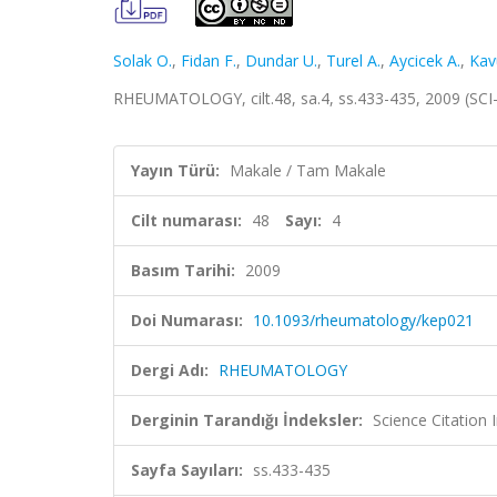
Solak O.
,
Fidan F.
,
Dundar U.
,
Turel A.
,
Aycicek A.
,
Kav
RHEUMATOLOGY, cilt.48, sa.4, ss.433-435, 2009 (SC
Yayın Türü:
Makale / Tam Makale
Cilt numarası:
48
Sayı:
4
Basım Tarihi:
2009
Doi Numarası:
10.1093/rheumatology/kep021
Dergi Adı:
RHEUMATOLOGY
Derginin Tarandığı İndeksler:
Science Citation
Sayfa Sayıları:
ss.433-435