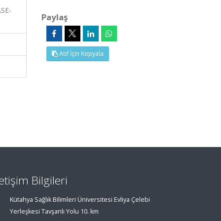
ASE-
Paylaş
Atıf İçin Kopyala
letişim Bilgileri
Kütahya Sağlık Bilimleri Üniversitesi Evliya Çelebi
Yerleşkesi Tavşanlı Yolu 10. km