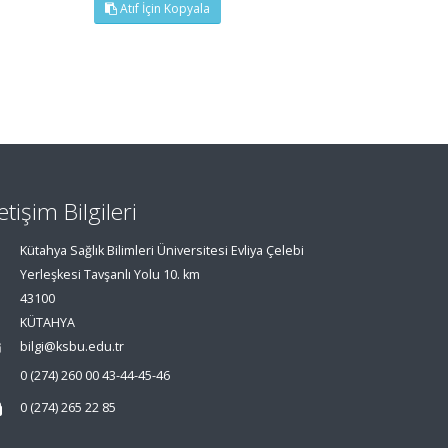
Atıf İçin Kopyala
letişim Bilgileri
Kütahya Sağlık Bilimleri Üniversitesi Evliya Çelebi
Yerleşkesi Tavşanlı Yolu 10. km
43100
KÜTAHYA
bilgi@ksbu.edu.tr
0 (274) 260 00 43-44-45-46
0 (274) 265 22 85