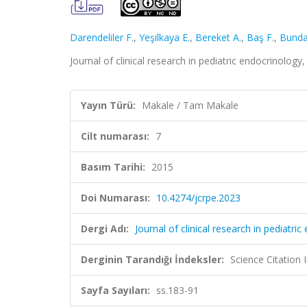
Darendeliler F.
,
Yeşilkaya E.
,
Bereket A.
,
Baş F.
,
Bunda
Journal of clinical research in pediatric endocrinolog
Yayın Türü:
Makale / Tam Makale
Cilt numarası:
7
Basım Tarihi:
2015
Doi Numarası:
10.4274/jcrpe.2023
Dergi Adı:
Journal of clinical research in pediatri
Derginin Tarandığı İndeksler:
Science Citatio
Sayfa Sayıları:
ss.183-91