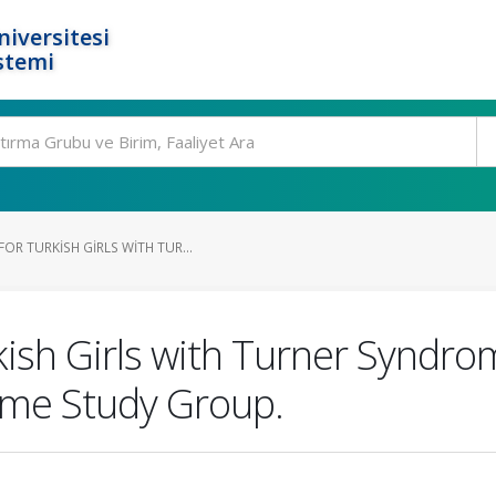
niversitesi
stemi
R TURKISH GIRLS WITH TUR...
ish Girls with Turner Syndrom
ome Study Group.