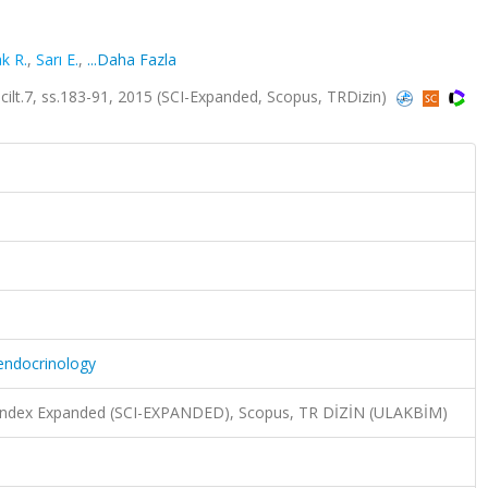
k R.
,
Sarı E.
,
...Daha Fazla
y, cilt.7, ss.183-91, 2015 (SCI-Expanded, Scopus, TRDizin)
c endocrinology
n Index Expanded (SCI-EXPANDED), Scopus, TR DİZİN (ULAKBİM)