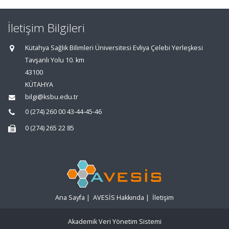
İletişim Bilgileri
Kütahya Sağlık Bilimleri Üniversitesi Evliya Çelebi Yerleşkesi
Tavşanlı Yolu 10. km
43100
KÜTAHYA
bilgi@ksbu.edu.tr
0 (274) 260 00 43-44-45-46
0 (274) 265 22 85
Ana Sayfa
|
AVESİS Hakkında
|
İletişim
Akademik Veri Yönetim Sistemi