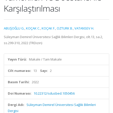
Karşılaştırılması
ABUŞOĞLU G.
,
KOÇAK C.
,
KOÇAK F.
,
OZTURK B.
,
VATANSEV H.
Süleyman Demirel Üniversitesi Sağlık Bilimleri Dergisi, cilt.13, sa.2,
ss.299-310, 2022 (TRDizin)
Yayın Türü:
Makale / Tam Makale
Cilt numarası:
13
Sayı:
2
Basım Tarihi:
2022
Doi Numarası:
10.22312/sdusbed.1050456
Dergi Adı:
Süleyman Demirel Üniversitesi Sağlık Bilimleri
Dergisi