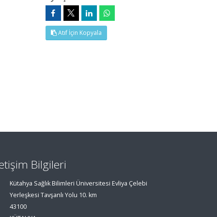
Atıf İçin Kopyala
letişim Bilgileri
Kütahya Sağlık Bilimleri Üniversitesi Evliya Çelebi
Yerleşkesi Tavşanlı Yolu 10. km
43100