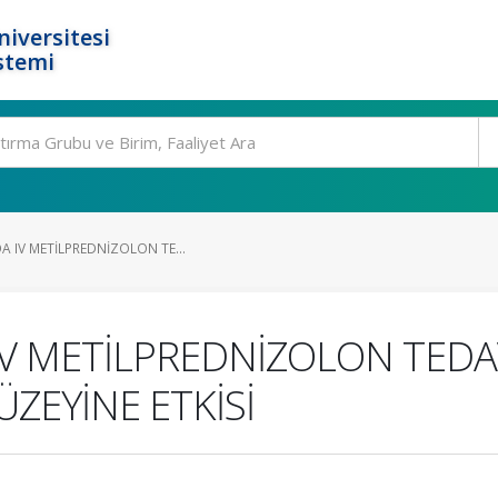
niversitesi
stemi
 IV METİLPREDNİZOLON TE...
V METİLPREDNİZOLON TEDAV
DÜZEYİNE ETKİSİ