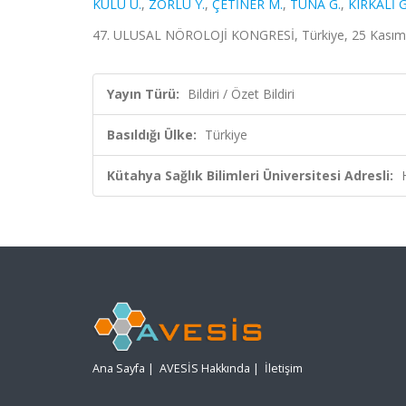
KULU U.
,
ZORLU Y.
,
ÇETİNER M.
,
TUNA G.
,
KIRKALİ G
47. ULUSAL NÖROLOJİ KONGRESİ, Türkiye, 25 Kasım - 0
Yayın Türü:
Bildiri / Özet Bildiri
Basıldığı Ülke:
Türkiye
Kütahya Sağlık Bilimleri Üniversitesi Adresli:
Ana Sayfa
|
AVESİS Hakkında
|
İletişim