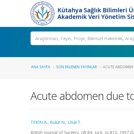
Kütahya Sağlık Bilimleri Ü
Akademik Veri Yönetim Si
Ara
ANA SAYFA
SON EKLENEN YAYINLAR
ACUTE ABDOMEN 
Acute abdomen due to
TEKİN A.
,
Bulut N.
,
Ünal T.
British Journal of Surgery, cilt.84, sa.6, ss.813, 1997