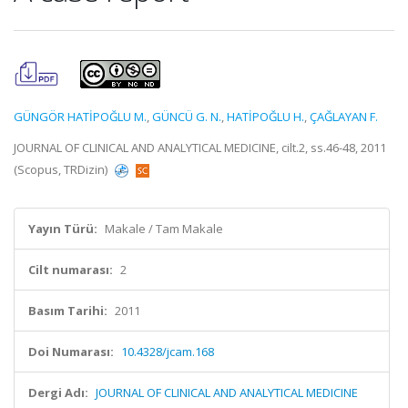
GÜNGÖR HATİPOĞLU M.
,
GÜNCÜ G. N.
,
HATİPOĞLU H.
,
ÇAĞLAYAN F.
JOURNAL OF CLINICAL AND ANALYTICAL MEDICINE, cilt.2, ss.46-48, 2011
(Scopus, TRDizin)
Yayın Türü:
Makale / Tam Makale
Cilt numarası:
2
Basım Tarihi:
2011
Doi Numarası:
10.4328/jcam.168
Dergi Adı:
JOURNAL OF CLINICAL AND ANALYTICAL MEDICINE