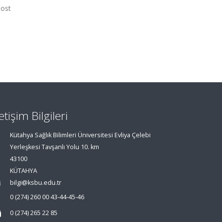
most
letişim Bilgileri
Kütahya Sağlık Bilimleri Üniversitesi Evliya Çelebi
Yerleşkesi Tavşanlı Yolu 10. km
43100
KÜTAHYA
bilgi@ksbu.edu.tr
0 (274) 260 00 43-44-45-46
0 (274) 265 22 85