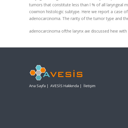
tumors that constitute less than l % of all laryngeal
coııımon histologic subtype. Here we report a case o
adenocarcinoma. The rarity of the tumor type and the d
adenocarcinoma ofthe larynx aıe discussed heıe with li
Ana Sayfa
|
AVESİS Hakkında
|
İletişim