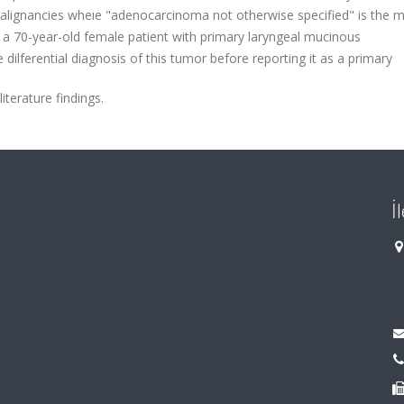
 malignancies wheıe "adenocarcinoma not otherwise specified" is the 
f a 70-year-old female patient with primary laryngeal mucinous
ilferential diagnosis of this tumor before reporting it as a primary
terature findings.
İ