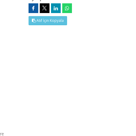
Atıf İçin Kopyala
re