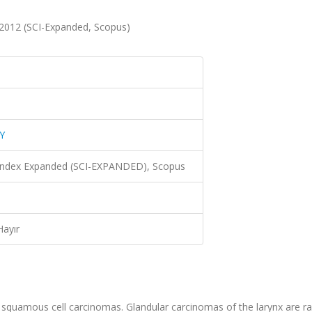
12 (SCI-Expanded, Scopus)
Y
 Index Expanded (SCI-EXPANDED), Scopus
Hayır
quamous cell carcinomas. Glandular carcinomas of the larynx are ra