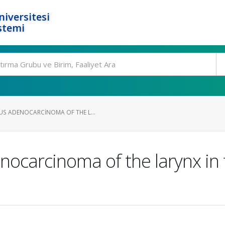
niversitesi
stemi
S ADENOCARCINOMA OF THE L...
ocarcinoma of the larynx in f