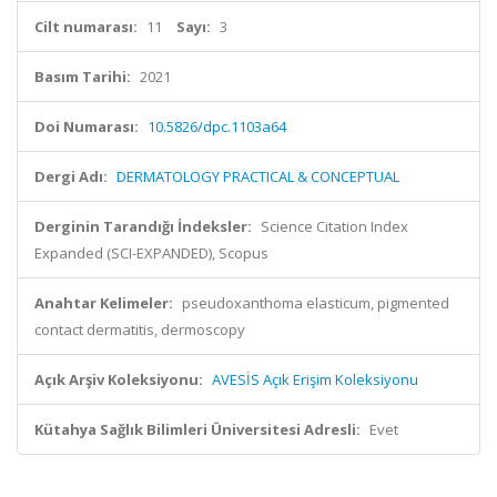
Cilt numarası:
11
Sayı:
3
Basım Tarihi:
2021
Doi Numarası:
10.5826/dpc.1103a64
Dergi Adı:
DERMATOLOGY PRACTICAL & CONCEPTUAL
Derginin Tarandığı İndeksler:
Science Citation Index
Expanded (SCI-EXPANDED), Scopus
Anahtar Kelimeler:
pseudoxanthoma elasticum, pigmented
contact dermatitis, dermoscopy
Açık Arşiv Koleksiyonu:
AVESİS Açık Erişim Koleksiyonu
Kütahya Sağlık Bilimleri Üniversitesi Adresli:
Evet