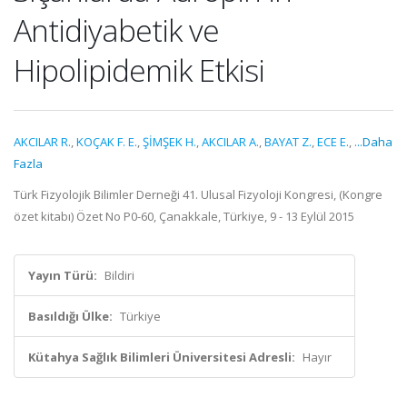
Antidiyabetik ve
Hipolipidemik Etkisi
AKCILAR R.
,
KOÇAK F. E.
,
ŞİMŞEK H.
,
AKCILAR A.
,
BAYAT Z.
,
ECE E.
,
...Daha
Fazla
Türk Fizyolojik Bilimler Derneği 41. Ulusal Fizyoloji Kongresi, (Kongre
özet kitabı) Özet No P0-60, Çanakkale, Türkiye, 9 - 13 Eylül 2015
Yayın Türü:
Bildiri
Basıldığı Ülke:
Türkiye
Kütahya Sağlık Bilimleri Üniversitesi Adresli:
Hayır