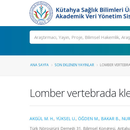
Kütahya Sağlık Bilimleri Ü
Akademik Veri Yönetim Si
Ara
ANA SAYFA
SON EKLENEN YAYINLAR
LOMBER VERTEBRA
Lomber vertebrada kleb
AKGÜL M. H.
,
YÜKSEL U.
,
ÖĞDEN M.
,
BAKAR B.
,
NUR
Türk Nöroşirürji Derneği 31. Bilimsel Kongresi, Antalya