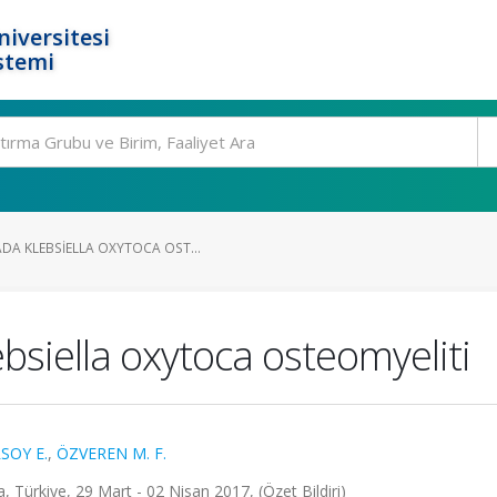
niversitesi
stemi
DA KLEBSIELLA OXYTOCA OST...
siella oxytoca osteomyeliti
SOY E.
,
ÖZVEREN M. F.
, Türkiye, 29 Mart - 02 Nisan 2017, (Özet Bildiri)