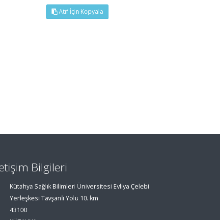
Atıf İçin Kopyala
letişim Bilgileri
Kütahya Sağlık Bilimleri Üniversitesi Evliya Çelebi
Yerleşkesi Tavşanlı Yolu 10. km
43100