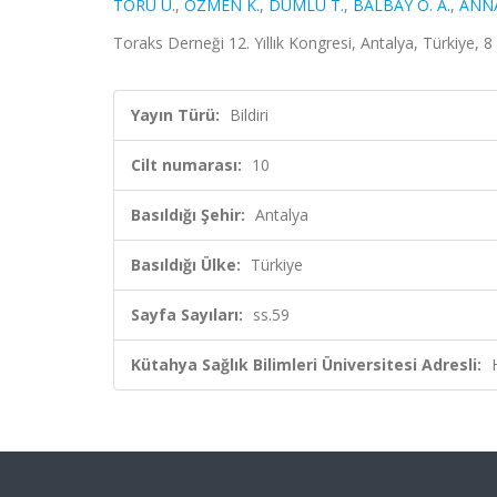
TORU Ü.
,
ÖZMEN K.
,
DUMLU T.
,
BALBAY Ö. A.
,
ANNA
Toraks Derneği 12. Yıllık Kongresi, Antalya, Türkiye, 8 
Yayın Türü:
Bildiri
Cilt numarası:
10
Basıldığı Şehir:
Antalya
Basıldığı Ülke:
Türkiye
Sayfa Sayıları:
ss.59
Kütahya Sağlık Bilimleri Üniversitesi Adresli: