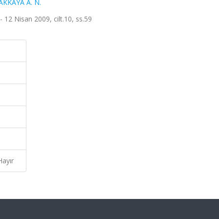
KKAYA A. N.
- 12 Nisan 2009, cilt.10, ss.59
Hayır