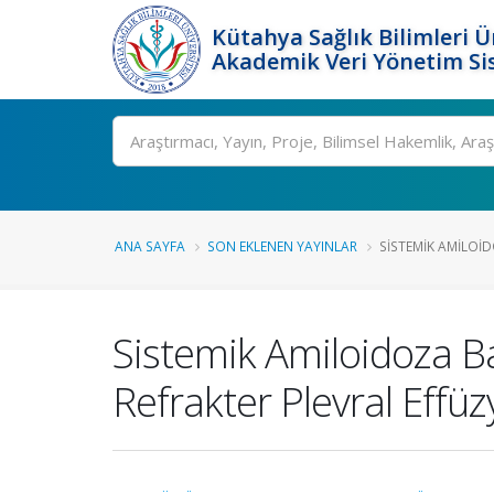
Kütahya Sağlık Bilimleri Ü
Akademik Veri Yönetim Si
Ara
ANA SAYFA
SON EKLENEN YAYINLAR
SISTEMIK AMILOID
Sistemik Amiloidoza B
Refrakter Plevral Effü